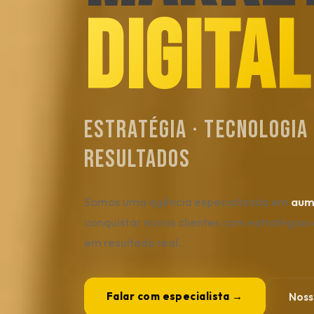
DIGITA
Estratégia · Tecnologia 
Resultados
Somos uma agência especializada em
aum
conquistar novos clientes com estratégias 
em resultado real.
Falar com especialista →
Noss