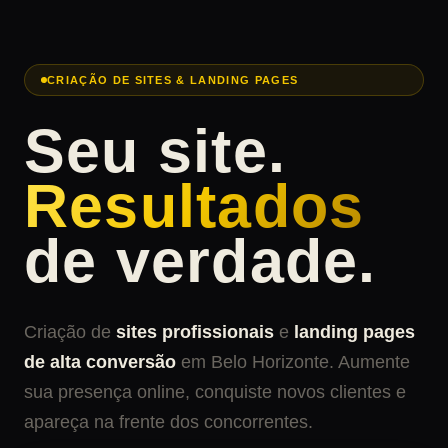
CRIAÇÃO DE SITES & LANDING PAGES
Seu site.
Resultados
de verdade.
Criação de
sites profissionais
e
landing pages
de alta conversão
em Belo Horizonte. Aumente
sua presença online, conquiste novos clientes e
apareça na frente dos concorrentes.