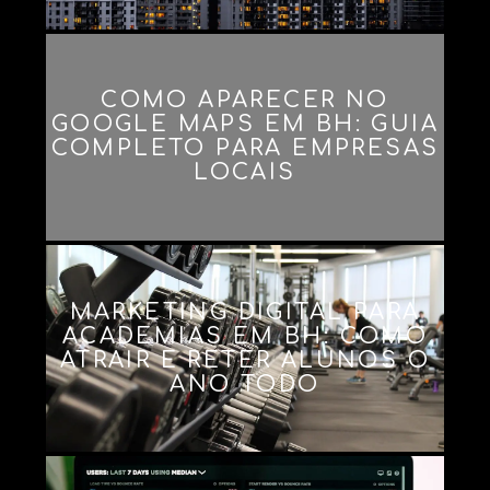
COMO APARECER NO
GOOGLE MAPS EM BH: GUIA
COMPLETO PARA EMPRESAS
LOCAIS
MARKETING DIGITAL PARA
ACADEMIAS EM BH: COMO
ATRAIR E RETER ALUNOS O
ANO TODO