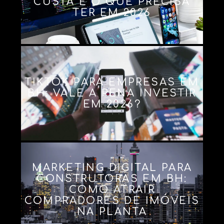
CUSTA E O QUE PRECISA
TER EM 2026
TIKTOK PARA EMPRESAS EM
BH: VALE A PENA INVESTIR
EM 2026?
MARKETING DIGITAL PARA
CONSTRUTORAS EM BH:
COMO ATRAIR
COMPRADORES DE IMÓVEIS
NA PLANTA