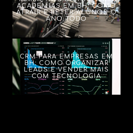
ACADEMIAS EM BH: COMO
ATRAIR E RETER ALUNOS O
ANO TODO
CRM PARA EMPRESAS EM
BH: COMO ORGANIZAR
LEADS E VENDER MAIS
COM TECNOLOGIA