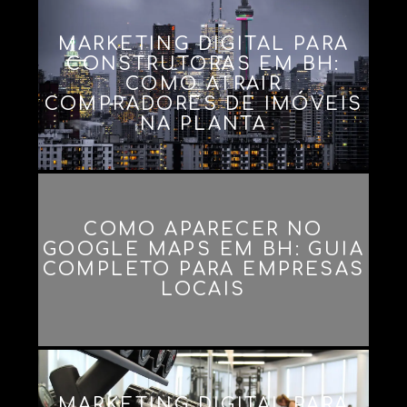
MARKETING DIGITAL PARA
CONSTRUTORAS EM BH:
COMO ATRAIR
COMPRADORES DE IMÓVEIS
NA PLANTA
COMO APARECER NO
GOOGLE MAPS EM BH: GUIA
COMPLETO PARA EMPRESAS
LOCAIS
MARKETING DIGITAL PARA