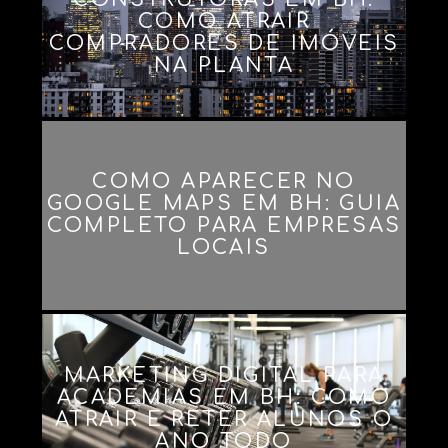
COMO ATRAIR
COMPRADORES DE IMÓVEIS
NA PLANTA
COMO APARECER NO
GOOGLE MAPS EM BH: GUIA
COMPLETO PARA EMPRESAS
LOCAIS
MARKETING DIGITAL PARA
ACADEMIAS EM BH: COMO
ATRAIR E RETER ALUNOS O
ANO TODO