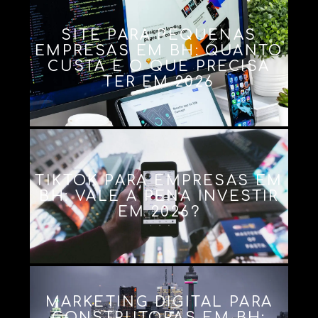
SITE PARA PEQUENAS
EMPRESAS EM BH: QUANTO
CUSTA E O QUE PRECISA
TER EM 2026
TIKTOK PARA EMPRESAS EM
BH: VALE A PENA INVESTIR
EM 2026?
MARKETING DIGITAL PARA
CONSTRUTORAS EM BH: